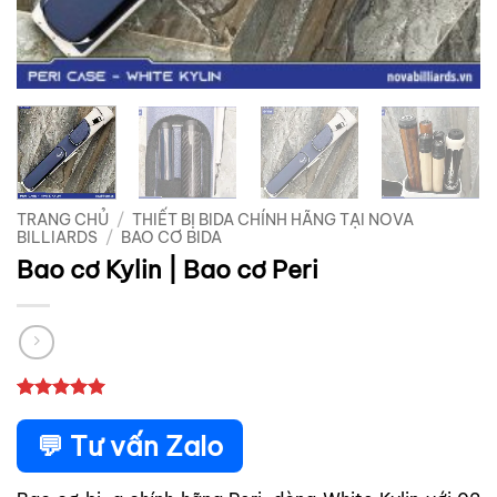
TRANG CHỦ
/
THIẾT BỊ BIDA CHÍNH HÃNG TẠI NOVA
BILLIARDS
/
BAO CƠ BIDA
Bao cơ Kylin | Bao cơ Peri
5
1
trên 5
dựa trên
💬 Tư vấn Zalo
đánh giá