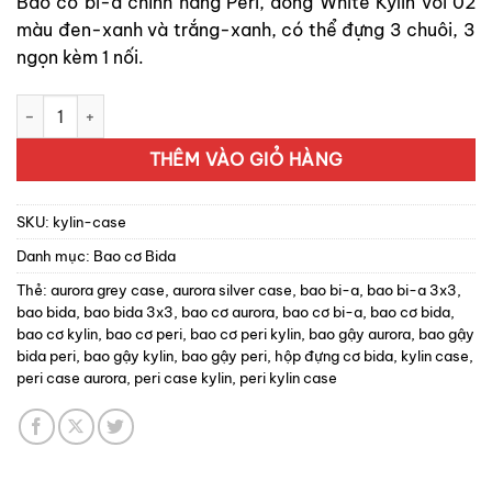
Bao cơ bi-a chính hãng Peri, dòng White Kylin với 02
màu đen-xanh và trắng-xanh, có thể đựng 3 chuôi, 3
ngọn kèm 1 nối.
Bao cơ Kylin | Bao cơ Peri số lượng
THÊM VÀO GIỎ HÀNG
SKU:
kylin-case
Danh mục:
Bao cơ Bida
Thẻ:
aurora grey case
,
aurora silver case
,
bao bi-a
,
bao bi-a 3x3
,
bao bida
,
bao bida 3x3
,
bao cơ aurora
,
bao cơ bi-a
,
bao cơ bida
,
bao cơ kylin
,
bao cơ peri
,
bao cơ peri kylin
,
bao gậy aurora
,
bao gậy
bida peri
,
bao gậy kylin
,
bao gậy peri
,
hộp đựng cơ bida
,
kylin case
,
peri case aurora
,
peri case kylin
,
peri kylin case