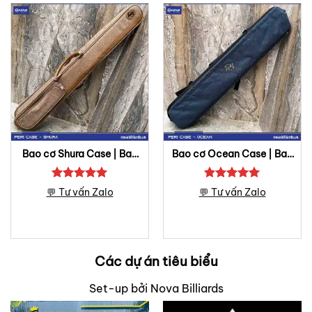
Bao cơ Shura Case | Bao
Bao cơ Ocean Case | Bao
cơ Peri
cơ Peri
Được xếp
Được xếp
💬 Tư vấn Zalo
💬 Tư vấn Zalo
hạng
5
5
hạng
5
5
sao
sao
Các dự án tiêu biểu
Set-up bởi Nova Billiards