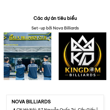
Các dự án tiêu biểu
Set-up bởi Nova Billiards
NOVA BILLIARDS
📍 CN Hà Nội: 57 Nguyễn Quốc Trị, Cầu Giấy |