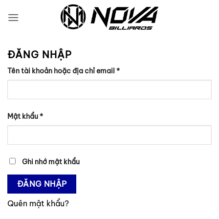
Bỏ
qua
nội
dung
ĐĂNG NHẬP
Bắt
Tên tài khoản hoặc địa chỉ email
*
buộc
Bắt
Mật khẩu
*
buộc
Ghi nhớ mật khẩu
ĐĂNG NHẬP
Quên mật khẩu?