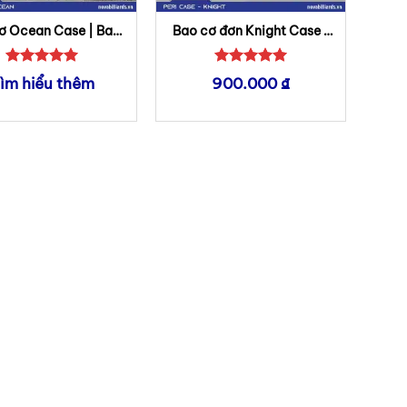
ơ Ocean Case | Bao
Bao cơ đơn Knight Case |
cơ Peri
Bao cơ Peri
Được xếp
Được xếp
ìm hiểu thêm
900.000
₫
hạng
5
5
hạng
5
5
sao
sao