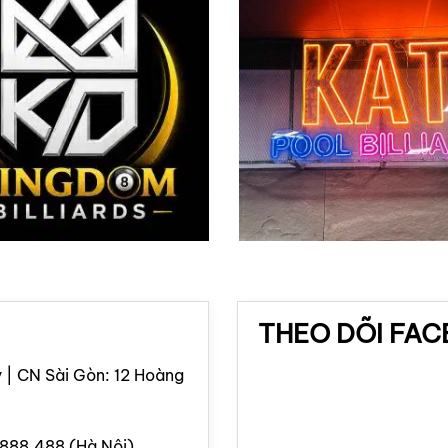
THEO DÕI FA
 | CN Sài Gòn: 12 Hoàng
.888.488 (Hà Nội)