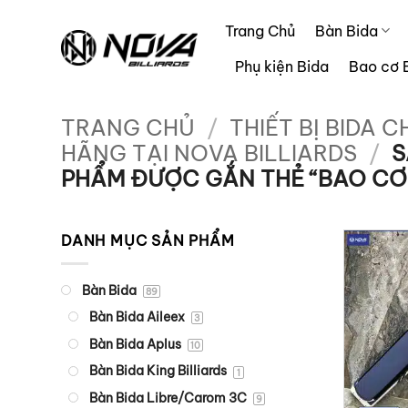
Bỏ
Trang Chủ
Bàn Bida
qua
nội
Phụ kiện Bida
Bao cơ 
dung
TRANG CHỦ
/
THIẾT BỊ BIDA C
HÃNG TẠI NOVA BILLIARDS
/
S
PHẨM ĐƯỢC GẮN THẺ “BAO CƠ 
DANH MỤC SẢN PHẨM
Bàn Bida
89
Bàn Bida Aileex
3
Bàn Bida Aplus
10
Bàn Bida King Billiards
1
Bàn Bida Libre/Carom 3C
9