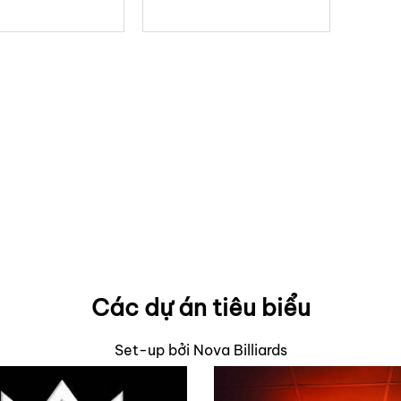
hạng
5
5
hạng
5
5
sao
sao
Các dự án tiêu biểu
Set-up bởi Nova Billiards