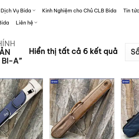
Dịch Vụ Bida
Kinh Nghiệm cho Chủ CLB Bida
Tin tứ
Bida
Liên hệ
HÍNH
Đã
Hiển thị tất cả 6 kết quả
ẢN
BI-A”
sắp
xếp
theo
xếp
hạng
trung
bình