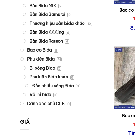
Bàn Bida MIK
2
Bao cơ 
Bàn Bida Samurai
5
Thương hiệu bàn bida khác
12
3
Bàn Bida KKKing
6
Bàn Bida Rasson
6
Bao cơ Bida
6
Phụ kiện Bida
41
Bi bóng Bida
5
Phụ kiện Bida khác
8
Đèn chiếu sáng Bida
3
Vải nỉ bida
8
Dành cho chủ CLB
0
Bao c
Case
GIÁ
Tì