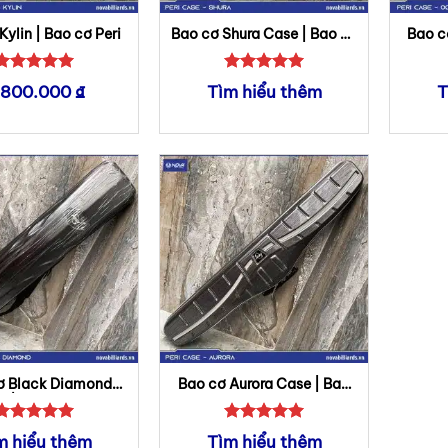
Kylin | Bao cơ Peri
Bao cơ Shura Case | Bao cơ
Bao c
Peri
Được xếp
Được xếp
.800.000
₫
Tìm hiểu thêm
T
hạng
5
5
hạng
5
5
sao
sao
ơ Black Diamond
Bao cơ Aurora Case | Bao
 | Bao cơ Peri
cơ Peri
Được xếp
Được xếp
m hiểu thêm
Tìm hiểu thêm