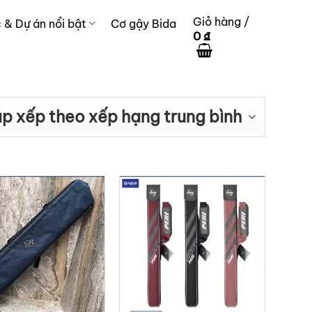
Giỏ hàng /
c & Dự án nổi bật
Cơ gậy Bida
0
₫