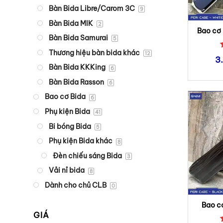
Bàn Bida Libre/Carom 3C
9
Bàn Bida MIK
2
Bao cơ 
Bàn Bida Samurai
5
Thương hiệu bàn bida khác
12
3
Bàn Bida KKKing
6
Bàn Bida Rasson
6
Bao cơ Bida
6
Phụ kiện Bida
41
Bi bóng Bida
5
Phụ kiện Bida khác
8
Đèn chiếu sáng Bida
3
Vải nỉ bida
8
Dành cho chủ CLB
0
Bao c
Case
GIÁ