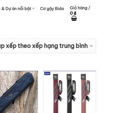
Giỏ hàng /
c & Dự án nổi bật
Cơ gậy Bida
0
₫