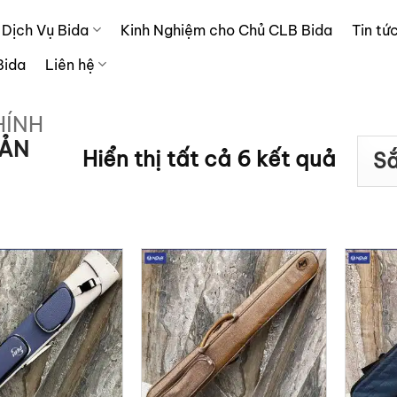
Dịch Vụ Bida
Kinh Nghiệm cho Chủ CLB Bida
Tin tứ
Bida
Liên hệ
HÍNH
ẢN
Đã
Hiển thị tất cả 6 kết quả
sắp
xếp
theo
xếp
hạng
trung
bình