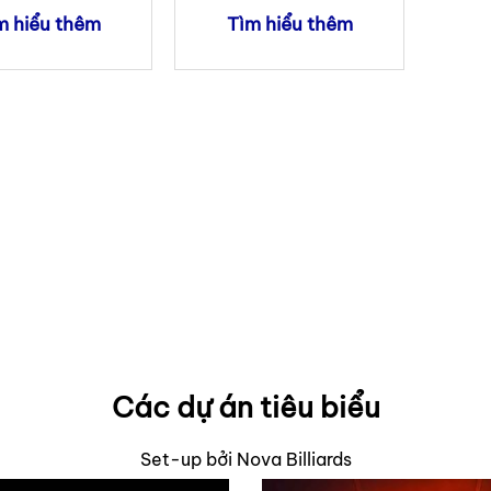
Được xếp
Được xếp
m hiểu thêm
Tìm hiểu thêm
hạng
5
5
hạng
5
5
sao
sao
Các dự án tiêu biểu
Set-up bởi Nova Billiards