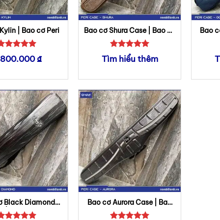
Kylin | Bao cơ Peri
Bao cơ Shura Case | Bao cơ
Bao c
Peri
Được xếp
Được xếp
.800.000
₫
Tìm hiểu thêm
T
hạng
5
5
hạng
5
5
sao
sao
ơ Black Diamond
Bao cơ Aurora Case | Bao
 | Bao cơ Peri
cơ Peri