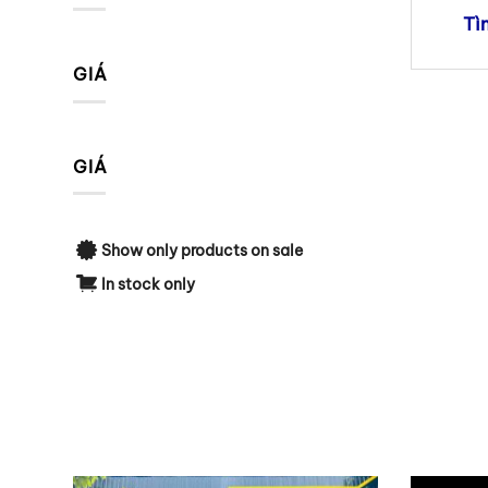
Tì
GIÁ
GIÁ
Show only products on sale
In stock only