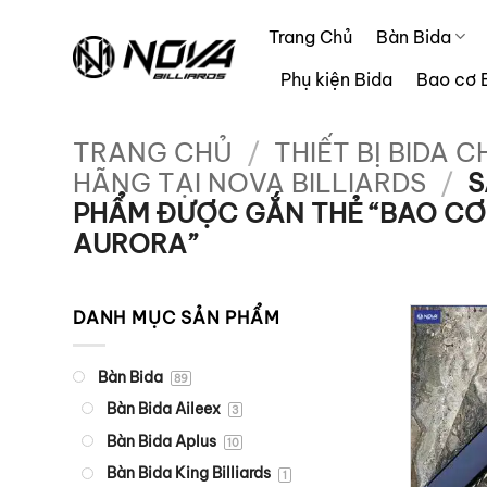
Bỏ
Trang Chủ
Bàn Bida
qua
nội
Phụ kiện Bida
Bao cơ 
dung
TRANG CHỦ
/
THIẾT BỊ BIDA C
HÃNG TẠI NOVA BILLIARDS
/
S
PHẨM ĐƯỢC GẮN THẺ “BAO CƠ
AURORA”
DANH MỤC SẢN PHẨM
Bàn Bida
89
Bàn Bida Aileex
3
Bàn Bida Aplus
10
Bàn Bida King Billiards
1