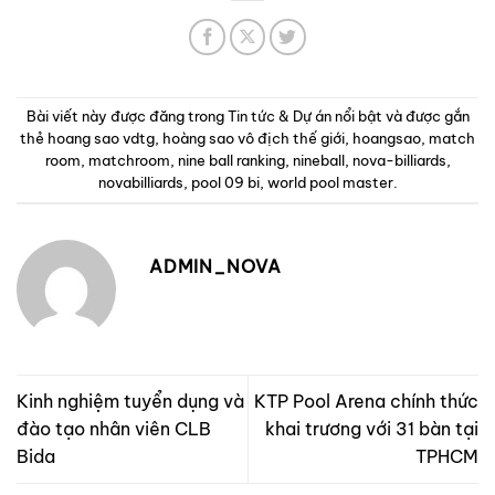
Bài viết này được đăng trong
Tin tức & Dự án nổi bật
và được gắn
thẻ
hoang sao vdtg
,
hoàng sao vô địch thế giới
,
hoangsao
,
match
room
,
matchroom
,
nine ball ranking
,
nineball
,
nova-billiards
,
novabilliards
,
pool 09 bi
,
world pool master
.
ADMIN_NOVA
Kinh nghiệm tuyển dụng và
KTP Pool Arena chính thức
đào tạo nhân viên CLB
khai trương với 31 bàn tại
Bida
TPHCM