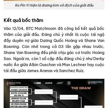
Ko Pin Yi hiện là đương kim vô địch của giải đấu
Kết quả bốc thăm
Vào 12/04, BTC Matchroom đã công bố kết quả bốc
thăm của giải đấu. Đáng chú ý nhất là cuộc tái ngộ
đầy duyên nợ giữa Dương Quốc Hoàng và Shane Van
Boening. Còn nhớ trong cả 03 lần gặp nhau trước,
Shane Van Boening đều phải chịu gác cơ trước Hoàng
Sao. Ngoài ra, còn 1 số cặp đấu đáng chú ý như Derby
nước Áo giữa Albin Ouschan và Max Lechner hay cuộc
tái đấu giữa James Aranas và Sanchez Ruiz.