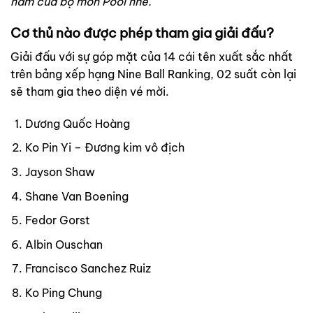
năm của bộ môn Pool nhé.
Cơ thủ nào được phép tham gia giải đấu?
Giải đấu với sự góp mặt của 14 cái tên xuất sắc nhất
trên bảng xếp hạng Nine Ball Ranking, 02 suất còn lại
sẽ tham gia theo diện vé mời.
Dương Quốc Hoàng
Ko Pin Yi – Đương kim vô địch
Jayson Shaw
Shane Van Boening
Fedor Gorst
Albin Ouschan
Francisco Sanchez Ruiz
Ko Ping Chung