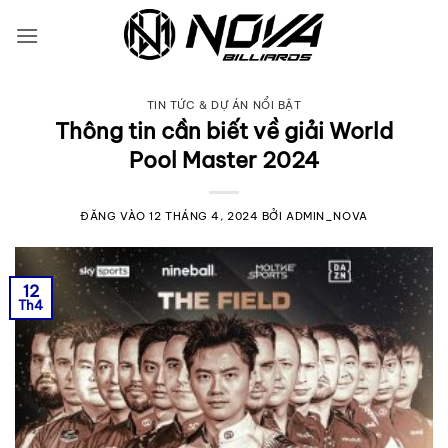
Bỏ
qua
nội
dung
TIN TỨC & DỰ ÁN NỔI BẬT
Thông tin cần biết về giải World
Pool Master 2024
ĐĂNG VÀO
12 THÁNG 4, 2024
BỞI
ADMIN_NOVA
12
Th4