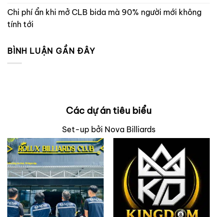
Chi phí ẩn khi mở CLB bida mà 90% người mới không
tính tới
BÌNH LUẬN GẦN ĐÂY
Các dự án tiêu biểu
Set-up bởi Nova Billiards