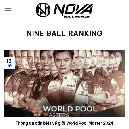
Bỏ
qua
nội
dung
NINE BALL RANKING
12
Th4
Thông tin cần biết về giải World Pool Master 2024