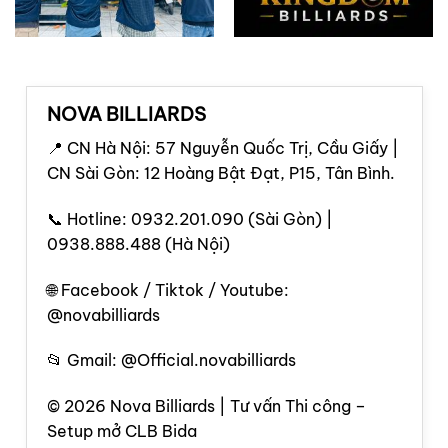
NOVA BILLIARDS
📍 CN Hà Nội: 57 Nguyễn Quốc Trị, Cầu Giấy |
CN Sài Gòn: 12 Hoàng Bật Đạt, P15, Tân Bình.
📞 Hotline: 0932.201.090 (Sài Gòn) |
0938.888.488 (Hà Nội)
🌐 Facebook / Tiktok / Youtube:
@novabilliards
📂 Gmail: @Official.novabilliards
© 2026 Nova Billiards | Tư vấn Thi công –
Setup mở CLB Bida