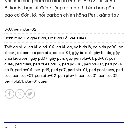
Khi mua sản phẩm cơ bida lỗ Peri PTE-02 tại Nova
Billiards, bạn sẽ được tặng combo đi kèm bao gồm
bao cơ đơn, lơ, nối carbon chính hãng Peri, găng tay
SKU:
peri-pte-02
Danh mục:
Cơ gậy Bida
,
Cơ Bida Lỗ
,
Peri Cues
Thẻ:
cơ bi-a
,
cơ bi-a pd-06
,
cơ bi-da
,
cơ bida lỗ
,
cơ bida pd06
,
cơ
lỗ peri
,
cơ peri
,
cơ peri pte
,
cơ pla-01
,
gậy bi-a lỗ
,
gậy bi-da
,
gậy
chơi bida peri
,
gậy pd07
,
gậy peri
,
gậy peri pla-01
,
pd-07
,
pd7
cues
,
peri cues
,
peri cues pd06
,
peri pd-06
,
peri pd-07
,
peri pd-6
cơ lỗ
,
peri pd06
,
peri pd6
,
peri pd7
,
peri pla-01
,
peri pool cues
,
peri
pte
,
peri pte-01
,
peri pte-02
,
peri pte-2
,
peri pte01
,
peri pte02
,
peri-pla01
,
pte-01 cues