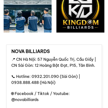
NOVA BILLIARDS
📍 CN Hà Nội: 57 Nguyễn Quốc Trị, Cầu Giấy |
CN Sài Gòn: 12 Hoàng Bật Đạt, P15, Tân Bình.
📞 Hotline: 0932.201.090 (Sài Gòn) |
0938.888.488 (Hà Nội)
🌐 Facebook / Tiktok / Youtube:
@novabilliards