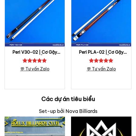
Peri V30-02 | Cơ Gậy
Peri PLA-02 | Cơ Gậy
Bida Lỗ
Bida Lỗ
Được xếp
Được xếp
💬 Tư vấn Zalo
💬 Tư vấn Zalo
hạng
5
5
hạng
5
5
sao
sao
Các dự án tiêu biểu
Set-up bởi Nova Billiards