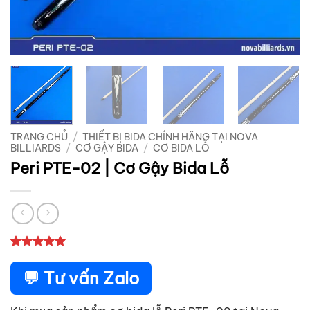
TRANG CHỦ
/
THIẾT BỊ BIDA CHÍNH HÃNG TẠI NOVA
BILLIARDS
/
CƠ GẬY BIDA
/
CƠ BIDA LỖ
Peri PTE-02 | Cơ Gậy Bida Lỗ
5
1
trên 5
dựa trên
💬 Tư vấn Zalo
đánh giá