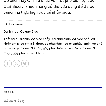
Cơ phá nhảy Omin 3 khúc vốn rất phổ biến tại các
CLB Bida vì khách hàng có thể vừa dùng để đề pa
cũng như thực hiện các cú nhảy bida.
SKU:
co-omin
Danh mục:
Cơ gậy Bida
Thẻ:
cơ bi-a omin
,
cơ bida nhảy
,
cơ bida omin
,
cơ bida phá
,
cơ
nhảy omin
,
cơ omin 3 khúc
,
cơ phá nhảy
,
cơ phá nhảy omin
,
cơ phá
omin
,
cơ phá omin 3 khúc
,
gậy phá nhảy omin
,
gậy phá omin 3
đoạn
,
gậy phá omin 3 khúc
MÔ TẢ
ĐÁNH GIÁ (1)