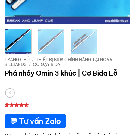
TRANG CHỦ
/
THIẾT BỊ BIDA CHÍNH HÃNG TẠI NOVA
BILLIARDS
/
CƠ GẬY BIDA
Phá nhảy Omin 3 khúc | Cơ Bida Lỗ
5
1
trên 5
dựa trên
💬 Tư vấn Zalo
đánh giá