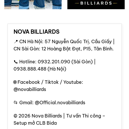
NOVA BILLIARDS
📍 CN Hà Nội: 57 Nguyễn Quốc Trị, Cầu Giấy |
CN Sài Gòn: 12 Hoàng Bật Đạt, P15, Tân Bình.
📞 Hotline: 0932.201.090 (Sài Gòn) |
0938.888.488 (Hà Nội)
🌐 Facebook / Tiktok / Youtube:
@novabilliards
📂 Gmail: @Official.novabilliards
© 2026 Nova Billiards | Tư vấn Thi công –
Setup mở CLB Bida