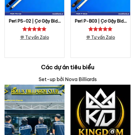
Peri PS-02 | Cơ Gậy Bida
Peri P-B03 | Cơ Gậy Bida
Lỗ
Lỗ
Được xếp
Được xếp
💬 Tư vấn Zalo
💬 Tư vấn Zalo
hạng
5
5
hạng
5
5
sao
sao
Các dự án tiêu biểu
Set-up bởi Nova Billiards