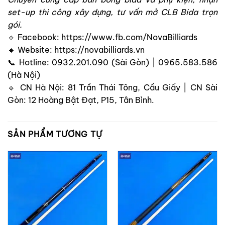
set-up thi công xây dựng, tư vấn mở CLB Bida trọn
gói.
🔹 Facebook:
https://www.fb.com/NovaBilliards
🔹 Website: https://novabilliards.vn
📞 Hotline: 0932.201.090 (Sài Gòn) | 0965.583.586
(Hà Nội)
🔹 CN Hà Nội: 81 Trần Thái Tông, Cầu Giấy | CN Sài
Gòn: 12 Hoàng Bật Đạt, P15, Tân Bình.
SẢN PHẨM TƯƠNG TỰ