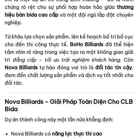
chứng rõ rệt cho sự phối hợp hoàn hảo giữa
thương
hiệu bàn bida cao cấp
và một đội ngũ lắp đặt chuyên
nghiệp.
Từ khâu lựa chọn sản phẩm, lên kế hoạch bố trí bố cục
cho đến thi công thực tế,
BoHo Billiards
đã thể hiện
tầm nhìn rõ ràng trong việc tạo ra một không gian giải
trí
đẳng cấp – tối ưu trải nghiệm khách hàng
. Còn
Nova Billiards
tự hào đóng vai trò là
đối tác tin cậy
,
đem đến chất lượng sản phẩm và dịch vụ tốt nhất cho
đối tác.
Nova Billiards – Giải Pháp Toàn Diện Cho CLB
Bida
Dự án thành công này một lần nữa khẳng định:
Nova Billiards có
năng lực thực thi cao