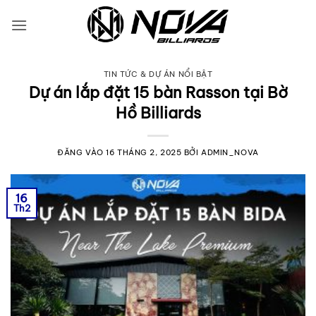
Bỏ
qua
nội
dung
TIN TỨC & DỰ ÁN NỔI BẬT
Dự án lắp đặt 15 bàn Rasson tại Bờ
Hồ Billiards
ĐĂNG VÀO
16 THÁNG 2, 2025
BỞI
ADMIN_NOVA
16
Th2