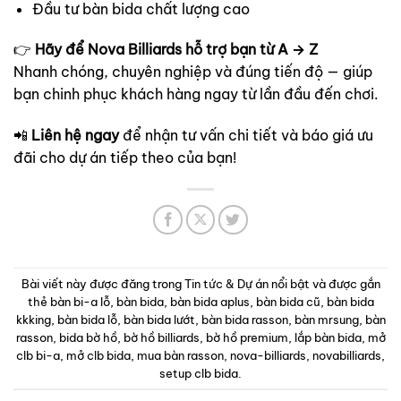
Đầu tư bàn bida chất lượng cao
👉
Hãy để Nova Billiards hỗ trợ bạn từ A → Z
Nhanh chóng, chuyên nghiệp và đúng tiến độ — giúp
bạn chinh phục khách hàng ngay từ lần đầu đến chơi.
📲
Liên hệ ngay
để nhận tư vấn chi tiết và báo giá ưu
đãi cho dự án tiếp theo của bạn!
Bài viết này được đăng trong
Tin tức & Dự án nổi bật
và được gắn
thẻ
bàn bi-a lỗ
,
bàn bida
,
bàn bida aplus
,
bàn bida cũ
,
bàn bida
kkking
,
bàn bida lỗ
,
bàn bida lướt
,
bàn bida rasson
,
bàn mrsung
,
bàn
rasson
,
bida bờ hồ
,
bờ hồ billiards
,
bờ hồ premium
,
lắp bàn bida
,
mở
clb bi-a
,
mở clb bida
,
mua bàn rasson
,
nova-billiards
,
novabilliards
,
setup clb bida
.