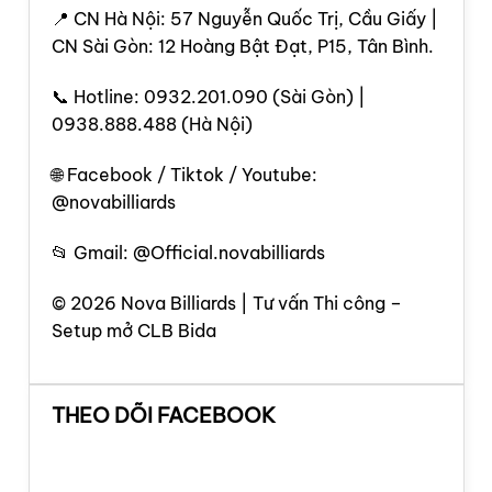
📍 CN Hà Nội: 57 Nguyễn Quốc Trị, Cầu Giấy |
CN Sài Gòn: 12 Hoàng Bật Đạt, P15, Tân Bình.
📞 Hotline: 0932.201.090 (Sài Gòn) |
0938.888.488 (Hà Nội)
🌐 Facebook / Tiktok / Youtube:
@novabilliards
📂 Gmail: @Official.novabilliards
© 2026 Nova Billiards | Tư vấn Thi công –
Setup mở CLB Bida
THEO DÕI FACEBOOK