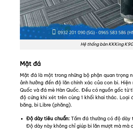
Hệ thống bàn KKKing K90
Mặt đá
Mặt đá là một trong những bộ phận quan trọng n
ảnh hưởng đến độ lăn chính xác của con bi. Hiện n
Quốc và đá mè Hàn Quốc. Đều có nguồn gốc từ thi
độ cứng khi xét trên cùng 1 khối khai thác. Lo
băng, bi Libre (phăng).
Độ dày tiêu chuẩn:
Tấm đá thường có độ dày t
Độ dày này không chỉ giúp bi lăn mượt mà mà c