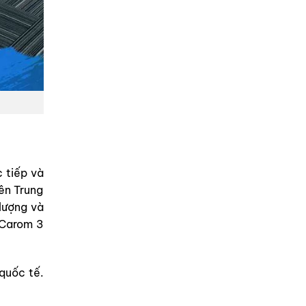
 tiếp và
iên Trung
lượng và
 Carom 3
quốc tế.