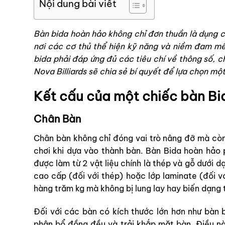
Nội dung bài viết
Bàn bida hoàn hảo
không chỉ đơn thuần là dụng c
nơi các cơ thủ thể hiện kỹ năng và niềm đam mê
bida phải đáp ứng đủ các tiêu chí về thông số, ch
Nova Billiards sẽ chia sẻ bí quyết để lựa chọn mộ
Kết cấu của một chiếc bàn B
Chân Bàn
Chân bàn không chỉ đóng vai trò nâng đỡ mà còn
chơi khi dựa vào thành bàn. Bàn Bida hoàn hảo 
được làm từ 2 vật liệu chính là thép và gỗ dưới d
cao cấp (đối với thép) hoặc lớp laminate (đối v
hàng trăm kg mà không bị lung lay hay biến dạng t
Đối với các bàn có kích thước lớn hơn như
bàn 
phân bổ đồng đều và trải khắp mặt bàn. Điều n