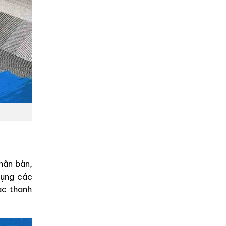
hân bàn,
dụng các
ác thanh