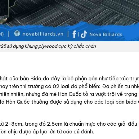
25 sử dụng khung plywood cực kỳ chắc chắn
hất của bàn Bida do đây là bộ phận gần như tiếp xúc trực
ay trên thị trường có 02 loại đá phổ biến: Đá phiến tự nh
ên nhiên, nhưng đá mè Hàn Quốc tỏ ra vượt trội về trọng 
ại đá Hàn Quốc thường được sử dụng cho các loại bàn bida
ừ 2-3cm, trong đó 2,5cm là chuẩn mực cho các giải đấu 
òn chịu được áp lực lớn từ các cú đánh.