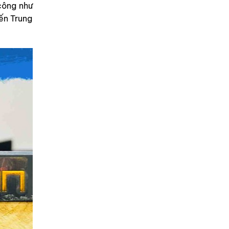
công như
ến Trung