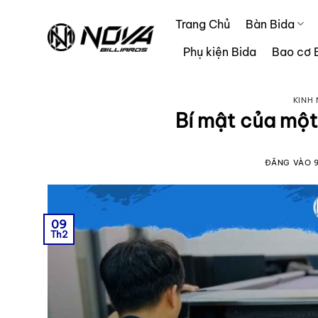
Bỏ
Trang Chủ
Bàn Bida
qua
nội
Phụ kiện Bida
Bao cơ 
dung
KINH
Bí mật của một
ĐĂNG VÀO
09
Th2