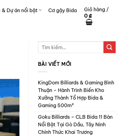
Giỏ hàng /
c & Dự án nổi bật
Cơ gậy Bida
0
₫
BÀI VIẾT MỚI
KingDom Billiards & Gaming Bình
Thuận – Hành Trình Biến Kho
Xưởng Thành Tổ Hợp Bida &
Gaming 500m²
Goku Billiards – CLB Bida 11 Bàn
Nổi Bật Tại Gò Dầu, Tây Ninh
Chính Thức Khai Trương