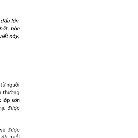
đấu lớn,
hất, bàn
viết này,
từ người
n thường
c lớp sơn
hịu được
 sẽ được
dài tuổi