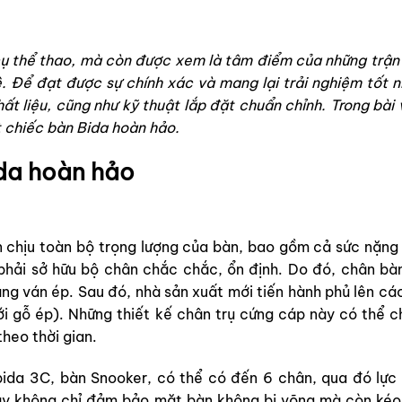
ụ thể thao, mà còn được xem là tâm điểm của những trận 
. Để đạt được sự chính xác và mang lại trải nghiệm tốt n
ất liệu, cũng như kỹ thuật lắp đặt chuẩn chỉnh. Trong bài 
t chiếc
bàn Bida hoàn hảo
.
ida hoàn hảo
 chịu toàn bộ trọng lượng của bàn, bao gồm cả sức nặng 
phải sở hữu bộ chân chắc chắc, ổn định. Do đó, chân bà
ạng ván ép. Sau đó, nhà sản xuất mới tiến hành phủ lên cá
ới gỗ ép). Những thiết kế chân trụ cứng cáp này có thể c
heo thời gian.
bida 3C
, bàn Snooker, có thể có đến 6 chân, qua đó lực
ày không chỉ đảm bảo mặt bàn không bị võng mà còn kéo 