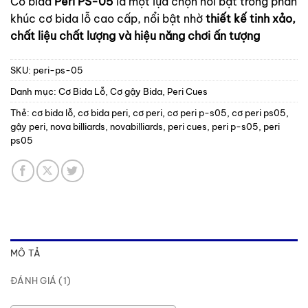
Cơ bida
Peri PS-05
là một lựa chọn nổi bật trong phân
khúc cơ bida lỗ cao cấp, nổi bật nhờ
thiết kế tinh xảo,
chất liệu chất lượng và hiệu năng chơi ấn tượng
SKU:
peri-ps-05
Danh mục:
Cơ Bida Lỗ
,
Cơ gậy Bida
,
Peri Cues
Thẻ:
cơ bida lỗ
,
cơ bida peri
,
cơ peri
,
cơ peri p-s05
,
cơ peri ps05
,
gậy peri
,
nova billiards
,
novabilliards
,
peri cues
,
peri p-s05
,
peri
ps05
MÔ TẢ
ĐÁNH GIÁ (1)