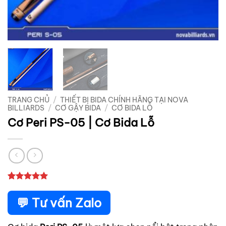
TRANG CHỦ
/
THIẾT BỊ BIDA CHÍNH HÃNG TẠI NOVA
BILLIARDS
/
CƠ GẬY BIDA
/
CƠ BIDA LỖ
Cơ Peri PS-05 | Cơ Bida Lỗ
5
1
trên 5
dựa trên
💬 Tư vấn Zalo
đánh giá