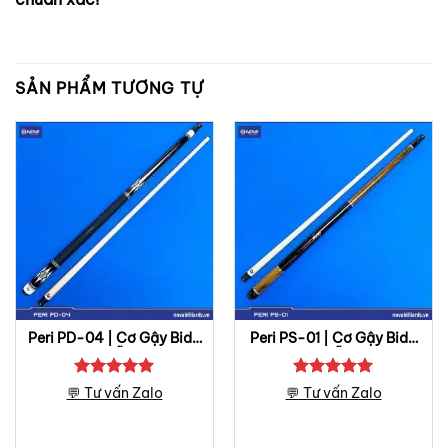
SẢN PHẨM TƯƠNG TỰ
Peri PD-04 | Cơ Gậy Bida
Peri PS-01 | Cơ Gậy Bida
Lỗ
Lỗ
Được xếp
Được xếp
💬 Tư vấn Zalo
💬 Tư vấn Zalo
hạng
5
5
hạng
5
5
sao
sao