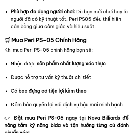
Phù hợp đa dạng người chơi:
Dù bạn mới chơi hay là
người đã có kỹ thuật tốt, Peri PS05 đều thể hiện
cân bằng giữa cảm giác và hiệu suất.
🛒 Mua
Peri PS-05 Chính Hãng
Khi mua
Peri
PS-05 chính hãng bạn sẽ:
Nhận được
sản phẩm chất lượng xác thực
Được hỗ trợ tư vấn kỹ thuật chi tiết
Có
bao đựng cơ tiện lợi kèm theo
Đảm bảo quyền lợi với dịch vụ hậu mãi minh bạch
👉
Đặt mua Peri PS-05 ngay tại
Nova Billiards
để
nâng tầm kỹ năng bida và tận hưởng từng cú đánh
chuẩn xác!