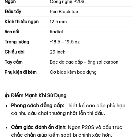
Ngọn
Công nghệ P20S
Đầu tẩy
Peri Black Ice
Kích thước ngọn
12.5 mm
Ren nối
Radial
Trọng lượng
~18.5 – 19.5 oz
Chiều dài
29 inch
Tay cầm
Bọc da cao cấp + ống sợi carbon
Phụ kiện đi kèm
Cơ bida kèm bao đựng
👍
Điểm Mạnh Khi Sử Dụng
Phong cách đẳng cấp:
Thiết kế cao cấp phù hợp
cả nhu cầu chơi thường nhật lẫn thi đấu.
Cảm giác đánh ổn định:
Ngọn P20S và cấu trúc
chắc chắn giúp kiểm soát bi chính xác hơn.