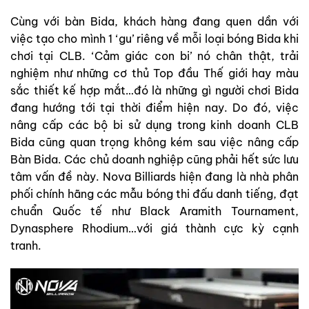
Cùng với bàn Bida, khách hàng đang quen dần với
việc tạo cho mình 1 ‘gu’ riêng về mỗi loại bóng Bida khi
chơi tại CLB. ‘Cảm giác con bi’ nó chân thật, trải
nghiệm như những cơ thủ Top đầu Thế giới hay màu
sắc thiết kế hợp mắt…đó là những gì người chơi Bida
đang hướng tới tại thời điểm hiện nay. Do đó, việc
nâng cấp các bộ bi sử dụng trong kinh doanh CLB
Bida cũng quan trọng không kém sau việc nâng cấp
Bàn Bida. Các chủ doanh nghiệp cũng phải hết sức lưu
tâm vấn đề này. Nova Billiards hiện đang là nhà phân
phối chính hãng các mẫu bóng thi đấu danh tiếng, đạt
chuẩn Quốc tế như Black Aramith Tournament,
Dynasphere Rhodium…với giá thành cực kỳ cạnh
tranh.