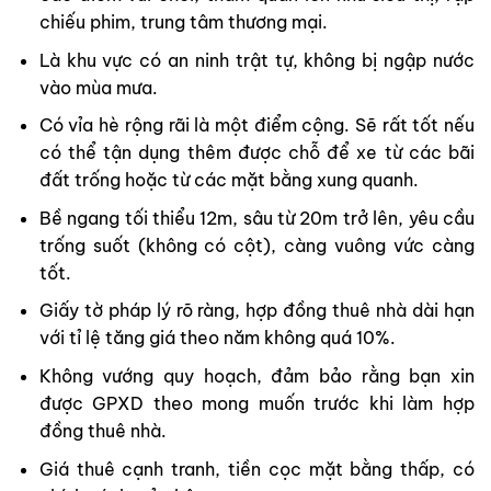
chiếu phim, trung tâm thương mại.
Là khu vực có an ninh trật tự, không bị ngập nước
vào mùa mưa.
Có vỉa hè rộng rãi là một điểm cộng. Sẽ rất tốt nếu
có thể tận dụng thêm được chỗ để xe từ các bãi
đất trống hoặc từ các mặt bằng xung quanh.
Bề ngang tối thiểu 12m, sâu từ 20m trở lên, yêu cầu
trống suốt (không có cột), càng vuông vức càng
tốt.
Giấy tờ pháp lý rõ ràng, hợp đồng thuê nhà dài hạn
với tỉ lệ tăng giá theo năm không quá 10%.
Không vướng quy hoạch, đảm bảo rằng bạn xin
được GPXD theo mong muốn trước khi làm hợp
đồng thuê nhà.
Giá thuê cạnh tranh, tiền cọc mặt bằng thấp, có