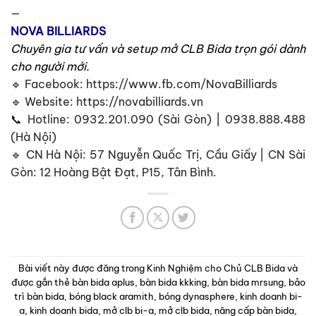
—
NOVA BILLIARDS
Chuyên gia tư vấn và setup
mở CLB Bida
trọn gói dành
cho người mới.
🔹 Facebook:
https://www.fb.com/NovaBilliards
🔹 Website: https://novabilliards.vn
📞 Hotline: 0932.201.090 (Sài Gòn) | 0938.888.488
(Hà Nội)
🔹 CN Hà Nội: 57 Nguyễn Quốc Trị, Cầu Giấy | CN Sài
Gòn: 12 Hoàng Bật Đạt, P15, Tân Bình.
Bài viết này được đăng trong
Kinh Nghiệm cho Chủ CLB Bida
và
được gắn thẻ
bàn bida aplus
,
bàn bida kkking
,
bàn bida mrsung
,
bảo
trì bàn bida
,
bóng black aramith
,
bóng dynasphere
,
kinh doanh bi-
a
,
kinh doanh bida
,
mở clb bi-a
,
mở clb bida
,
nâng cấp bàn bida
,