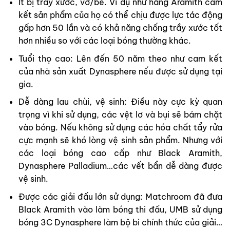
Ít bị trầy xước, vỡ/bể. Ví dụ như hãng Aramith cam
kết sản phẩm của họ có thể chịu được lực tác động
gấp hơn 50 lần và có khả năng chống trầy xước tốt
hơn nhiều so với các loại bóng thường khác.
Tuổi thọ cao: Lên đến 50 năm theo như cam kết
của nhà sản xuất Dynasphere nếu được sử dụng tại
gia.
Dễ dàng lau chùi, vệ sinh: Điều này cực kỳ quan
trọng vì khi sử dụng, các vệt lơ và bụi sẽ bám chặt
vào bóng. Nếu không sử dụng các hóa chất tẩy rửa
cực mạnh sẽ khó lòng vệ sinh sản phẩm. Nhưng với
các loại bóng cao cấp như
Black Aramith
,
Dynasphere Palladium…các vết bẩn dễ dàng được
vệ sinh.
Được các giải đấu lớn sử dụng: Matchroom đã đưa
Black Aramith vào làm bóng thi đấu, UMB sử dụng
bóng 3C Dynasphere làm bộ bi chính thức của giải…