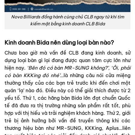
Nova Billiards đồng hành cùng chủ CLB ngay từ khi tìm
kiếm mặt bằng kinh doanh CLB Bida
Kinh doanh Bida nên dùng loại bàn nào?
Chưa bao giờ mà vấn đề CLB đang kinh doanh, sử
dụng loại bàn gì lại đang được quan tâm cực lớn như
hiện nay.
‘Bên đó có bàn MR-SUNG không?’, ‘Ôi, phải
có bàn KKKing đó nhé’…
là những câu nói cửa miệng
thường thấy của các bạn trẻ trước khi đến chơi một
quán ‘lạ’ nào đó. Điều này có thể giải thích được từ 2
yếu tố. Thứ 1, các hãng bàn Bida lớn đạt chuẩn Quốc
tế đã đưa ra thị trường những sản phẩm rất tốt, phù
hợp với thị hiếu và trải nghiệm khách hàng. Thứ 2, giới
trẻ bị ảnh hưởng bởi vấn đề truyền thông khi các
thương hiệu bàn như MR-SUNG,
KKKing
, Aplus…liên