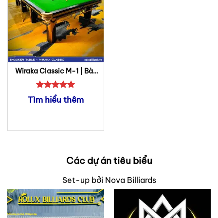
Wiraka Classic M-1 | Bàn
Bida Snooker
Được xếp
Tìm hiểu thêm
hạng
5
5
sao
Các dự án tiêu biểu
Set-up bởi Nova Billiards