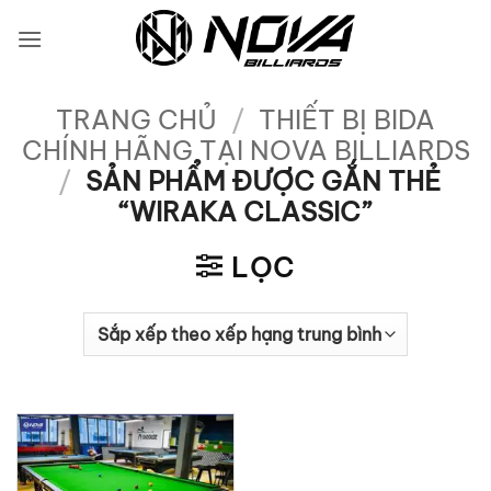
Bỏ
qua
nội
dung
TRANG CHỦ
/
THIẾT BỊ BIDA
CHÍNH HÃNG TẠI NOVA BILLIARDS
/
SẢN PHẨM ĐƯỢC GẮN THẺ
“WIRAKA CLASSIC”
LỌC