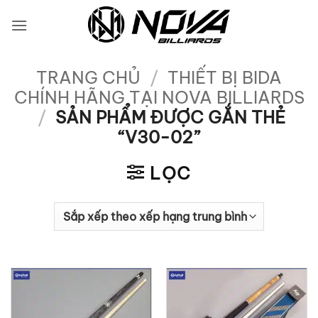
Bỏ
qua
nội
dung
TRANG CHỦ
/
THIẾT BỊ BIDA
CHÍNH HÃNG TẠI NOVA BILLIARDS
/
SẢN PHẨM ĐƯỢC GẮN THẺ
“V30-02”
LỌC