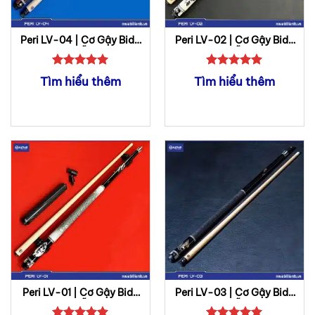
Peri LV-04 | Cơ Gậy Bida
Peri LV-02 | Cơ Gậy Bida
Lỗ
Lỗ
Được xếp
Được xếp
Tìm hiểu thêm
Tìm hiểu thêm
hạng
5
5
hạng
5
5
sao
sao
Peri LV-01 | Cơ Gậy Bida
Peri LV-03 | Cơ Gậy Bida
Lỗ
Lỗ