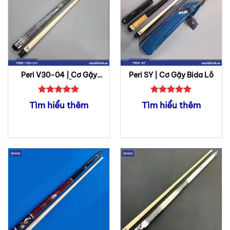
Peri V30-04 | Cơ Gậy
Peri SY | Cơ Gậy Bida Lỗ
Bida Lỗ
Được xếp
Được xếp
Tìm hiểu thêm
Tìm hiểu thêm
hạng
5
5
hạng
5
5
sao
sao