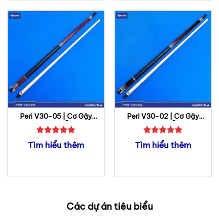
Peri V30-05 | Cơ Gậy
Peri V30-02 | Cơ Gậy
Bida Lỗ
Bida Lỗ
Được xếp
Được xếp
Tìm hiểu thêm
Tìm hiểu thêm
hạng
5
5
hạng
5
5
sao
sao
Các dự án tiêu biểu