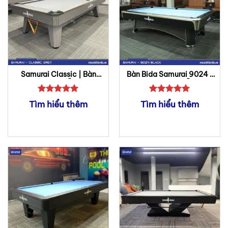
Samurai Classic | Bàn
Bàn Bida Samurai 9024 |
Bida Lỗ
Bàn Bida Lỗ
Được xếp
Được xếp
Tìm hiểu thêm
Tìm hiểu thêm
hạng
5
5
hạng
5
5
sao
sao