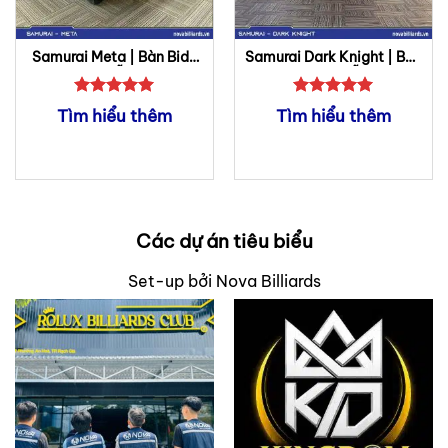
Samurai Meta | Bàn Bida
Samurai Dark Knight | Bàn
Lỗ
Bida Lỗ
Được xếp
Được xếp
Tìm hiểu thêm
Tìm hiểu thêm
hạng
5
5
hạng
5
5
sao
sao
Các dự án tiêu biểu
Set-up bởi Nova Billiards