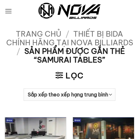
Bỏ
qua
nội
dung
TRANG CHỦ
/
THIẾT BỊ BIDA
CHÍNH HÃNG TẠI NOVA BILLIARDS
/
SẢN PHẨM ĐƯỢC GẮN THẺ
“SAMURAI TABLES”
LỌC