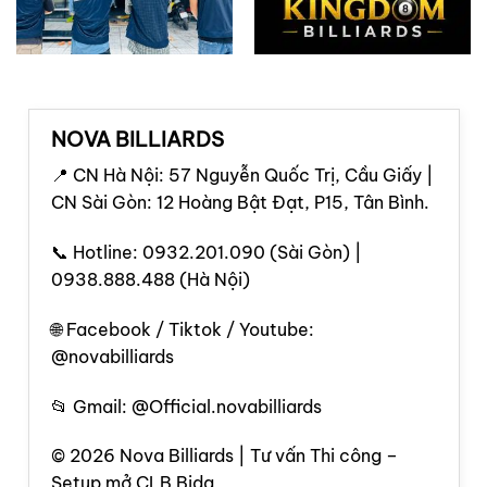
NOVA BILLIARDS
📍 CN Hà Nội: 57 Nguyễn Quốc Trị, Cầu Giấy |
CN Sài Gòn: 12 Hoàng Bật Đạt, P15, Tân Bình.
📞 Hotline: 0932.201.090 (Sài Gòn) |
0938.888.488 (Hà Nội)
🌐 Facebook / Tiktok / Youtube:
@novabilliards
📂 Gmail: @Official.novabilliards
© 2026 Nova Billiards | Tư vấn Thi công –
Setup mở CLB Bida