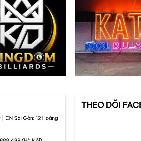
THEO DÕI FA
 | CN Sài Gòn: 12 Hoàng
.888.488 (Hà Nội)