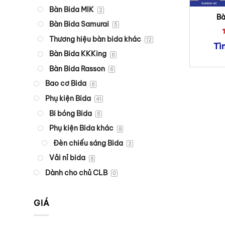
Bàn Bida MIK
2
Bà
Bàn Bida Samurai
5
Thương hiệu bàn bida khác
12
Tì
Bàn Bida KKKing
6
Bàn Bida Rasson
6
Bao cơ Bida
6
Phụ kiện Bida
41
Bi bóng Bida
5
Phụ kiện Bida khác
8
Đèn chiếu sáng Bida
3
Vải nỉ bida
8
Dành cho chủ CLB
0
GIÁ