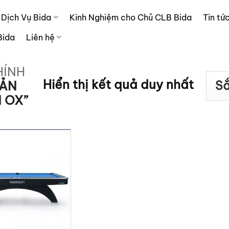
Dịch Vụ Bida
Kinh Nghiệm cho Chủ CLB Bida
Tin tứ
Bida
Liên hệ
HÍNH
Hiển thị kết quả duy nhất
ẢN
 OX”