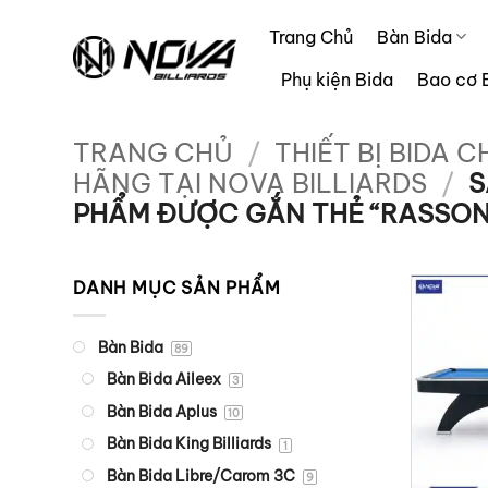
Bỏ
Trang Chủ
Bàn Bida
qua
nội
Phụ kiện Bida
Bao cơ 
dung
TRANG CHỦ
/
THIẾT BỊ BIDA C
HÃNG TẠI NOVA BILLIARDS
/
S
PHẨM ĐƯỢC GẮN THẺ “RASSON
DANH MỤC SẢN PHẨM
Bàn Bida
89
Bàn Bida Aileex
3
Bàn Bida Aplus
10
Bàn Bida King Billiards
1
Bàn Bida Libre/Carom 3C
9