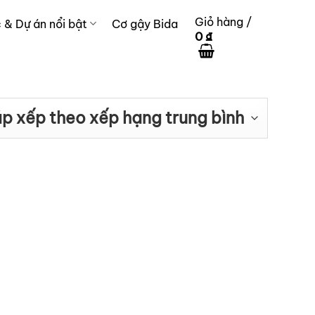
Giỏ hàng /
c & Dự án nổi bật
Cơ gậy Bida
0
₫