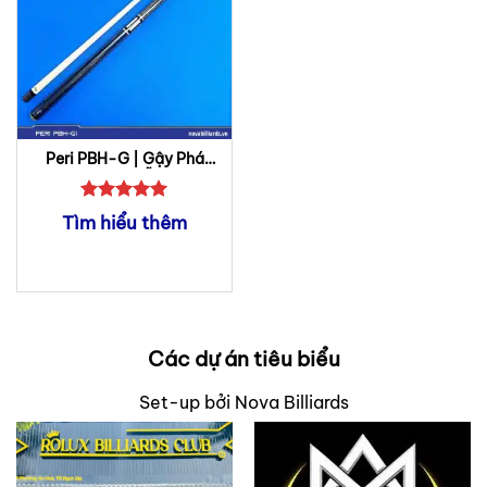
Peri PBH-G | Gậy Phá
Bida Lỗ
Được xếp
Tìm hiểu thêm
hạng
5
5
sao
Các dự án tiêu biểu
Set-up bởi Nova Billiards