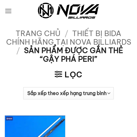
Bỏ
qua
nội
dung
TRANG CHỦ
/
THIẾT BỊ BIDA
CHÍNH HÃNG TẠI NOVA BILLIARDS
/
SẢN PHẨM ĐƯỢC GẮN THẺ
“GẬY PHÁ PERI”
LỌC