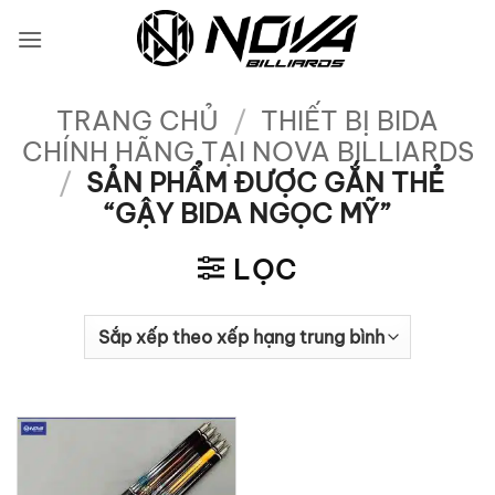
Bỏ
qua
nội
dung
TRANG CHỦ
/
THIẾT BỊ BIDA
CHÍNH HÃNG TẠI NOVA BILLIARDS
/
SẢN PHẨM ĐƯỢC GẮN THẺ
“GẬY BIDA NGỌC MỸ”
LỌC