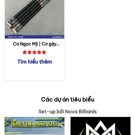
Cơ Ngọc Mỹ | Cơ gậy
Bida CLB
Được xếp
Tìm hiểu thêm
hạng
5
5
sao
Các dự án tiêu biểu
Set-up bởi Nova Billiards