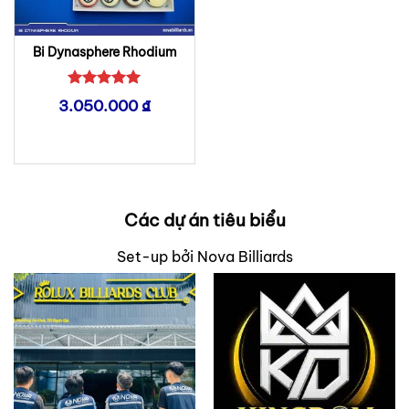
Bi Dynasphere Rhodium
Được xếp
3.050.000
₫
hạng
5
5
sao
Các dự án tiêu biểu
Set-up bởi Nova Billiards