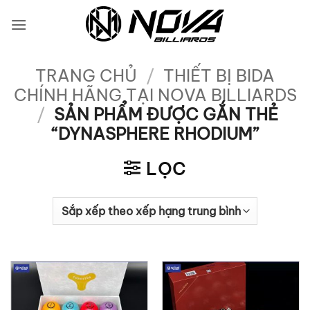
Bỏ
qua
nội
dung
TRANG CHỦ
/
THIẾT BỊ BIDA
CHÍNH HÃNG TẠI NOVA BILLIARDS
/
SẢN PHẨM ĐƯỢC GẮN THẺ
“DYNASPHERE RHODIUM”
LỌC