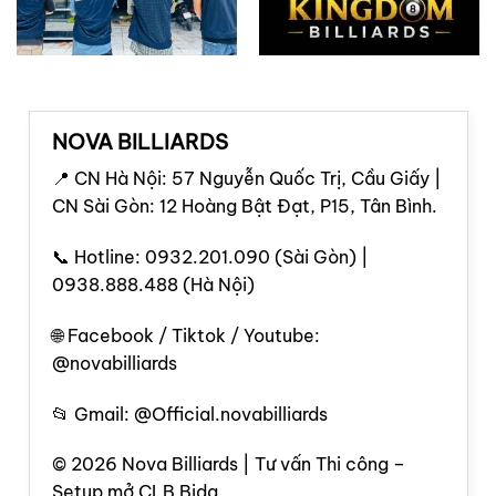
NOVA BILLIARDS
📍 CN Hà Nội: 57 Nguyễn Quốc Trị, Cầu Giấy |
CN Sài Gòn: 12 Hoàng Bật Đạt, P15, Tân Bình.
📞 Hotline: 0932.201.090 (Sài Gòn) |
0938.888.488 (Hà Nội)
🌐 Facebook / Tiktok / Youtube:
@novabilliards
📂 Gmail: @Official.novabilliards
© 2026 Nova Billiards | Tư vấn Thi công –
Setup mở CLB Bida