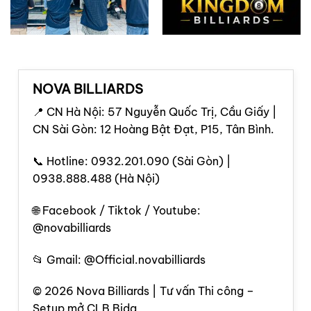
NOVA BILLIARDS
📍 CN Hà Nội: 57 Nguyễn Quốc Trị, Cầu Giấy |
CN Sài Gòn: 12 Hoàng Bật Đạt, P15, Tân Bình.
📞 Hotline: 0932.201.090 (Sài Gòn) |
0938.888.488 (Hà Nội)
🌐 Facebook / Tiktok / Youtube:
@novabilliards
📂 Gmail: @Official.novabilliards
© 2026 Nova Billiards | Tư vấn Thi công –
Setup mở CLB Bida