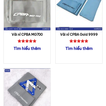
Vải nỉ CPBA MG700
Vải nỉ CPBA Gold 9999
Được xếp
Được xếp
Tìm hiểu thêm
Tìm hiểu thêm
hạng
5
5
hạng
5
5
sao
sao