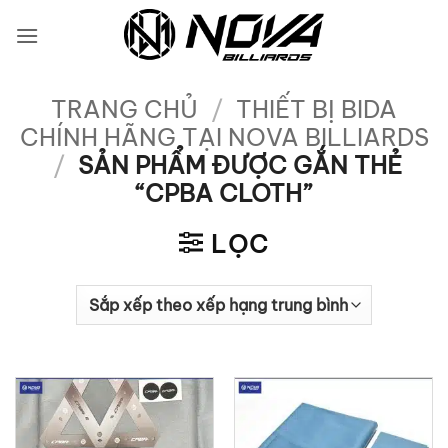
Bỏ
qua
nội
dung
TRANG CHỦ
/
THIẾT BỊ BIDA
CHÍNH HÃNG TẠI NOVA BILLIARDS
/
SẢN PHẨM ĐƯỢC GẮN THẺ
“CPBA CLOTH”
LỌC