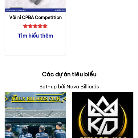
Vải nỉ CPBA Competition
Được xếp
Tìm hiểu thêm
hạng
5
5
sao
Các dự án tiêu biểu
Set-up bởi Nova Billiards