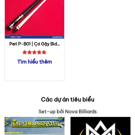
Peri P-B01 | Cơ Gậy Bida
Lỗ
Được xếp
Tìm hiểu thêm
hạng
5
5
sao
Các dự án tiêu biểu
Set-up bởi Nova Billiards