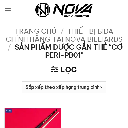
Bỏ
qua
nội
dung
TRANG CHỦ
/
THIẾT BỊ BIDA
CHÍNH HÃNG TẠI NOVA BILLIARDS
/
SẢN PHẨM ĐƯỢC GẮN THẺ “CƠ
PERI-PB01”
LỌC