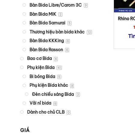
Bàn Bida Libre/Carom 3C
9
Bàn Bida MIK
2
Rhino R
Bàn Bida Samurai
5
Thương hiệu bàn bida khác
12
Tì
Bàn Bida KKKing
6
Bàn Bida Rasson
6
Bao cơ Bida
6
Phụ kiện Bida
41
Bi bóng Bida
5
Phụ kiện Bida khác
8
Đèn chiếu sáng Bida
3
Vải nỉ bida
8
Dành cho chủ CLB
0
GIÁ