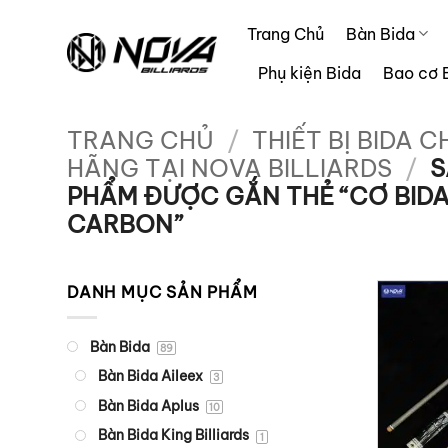
Bỏ
Trang Chủ
Bàn Bida
qua
nội
Phụ kiện Bida
Bao cơ 
dung
TRANG CHỦ
/
THIẾT BỊ BIDA C
HÃNG TẠI NOVA BILLIARDS
/
S
PHẨM ĐƯỢC GẮN THẺ “CƠ BID
CARBON”
DANH MỤC SẢN PHẨM
Bàn Bida
89
Bàn Bida Aileex
3
Bàn Bida Aplus
10
Bàn Bida King Billiards
1