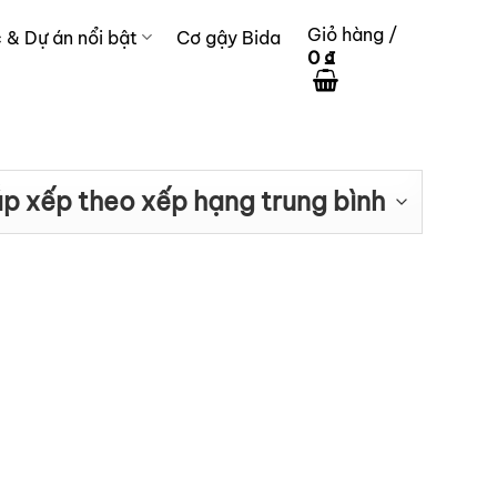
Giỏ hàng /
c & Dự án nổi bật
Cơ gậy Bida
0
₫