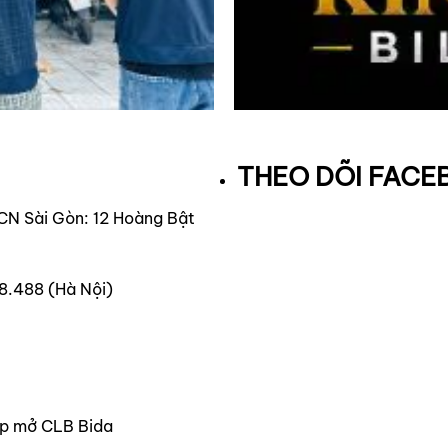
THEO DÕI FAC
 CN Sài Gòn: 12 Hoàng Bật
8.488 (Hà Nội)
tup mở CLB Bida