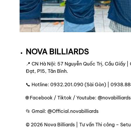
NOVA BILLIARDS
📍 CN Hà Nội: 57 Nguyễn Quốc Trị, Cầu Giấy |
Đạt, P15, Tân Bình.
📞 Hotline: 0932.201.090 (Sài Gòn) | 0938.88
🌐 Facebook / Tiktok / Youtube: @novabilliards
📂 Gmail: @Official.novabilliards
© 2026 Nova Billiards | Tư vấn Thi công – Se