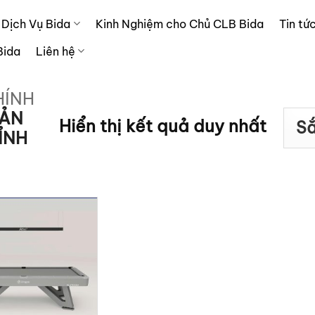
Dịch Vụ Bida
Kinh Nghiệm cho Chủ CLB Bida
Tin tứ
Bida
Liên hệ
HÍNH
ẢN
Hiển thị kết quả duy nhất
ỈNH