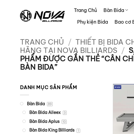
Bỏ
Trang Chủ
Bàn Bida
qua
nội
Phụ kiện Bida
Bao cơ 
dung
TRANG CHỦ
/
THIẾT BỊ BIDA C
HÃNG TẠI NOVA BILLIARDS
/
S
PHẨM ĐƯỢC GẮN THẺ “CÂN CH
BÀN BIDA”
DANH MỤC SẢN PHẨM
Bàn Bida
89
Bàn Bida Aileex
3
Bàn Bida Aplus
10
Bàn Bida King Billiards
1