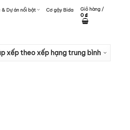
Giỏ hàng /
c & Dự án nổi bật
Cơ gậy Bida
0
₫