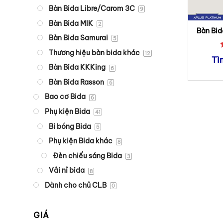
Bàn Bida Libre/Carom 3C
9
Bàn Bida MIK
2
Bàn Bid
Bàn Bida Samurai
5
Thương hiệu bàn bida khác
12
Tì
Bàn Bida KKKing
6
Bàn Bida Rasson
6
Bao cơ Bida
6
Phụ kiện Bida
41
Bi bóng Bida
5
Phụ kiện Bida khác
8
Đèn chiếu sáng Bida
3
Vải nỉ bida
8
Dành cho chủ CLB
0
GIÁ