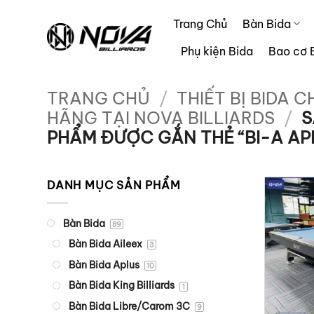
Bỏ
Trang Chủ
Bàn Bida
qua
nội
Phụ kiện Bida
Bao cơ 
dung
TRANG CHỦ
/
THIẾT BỊ BIDA C
HÃNG TẠI NOVA BILLIARDS
/
S
PHẨM ĐƯỢC GẮN THẺ “BI-A AP
DANH MỤC SẢN PHẨM
Bàn Bida
89
Bàn Bida Aileex
3
Bàn Bida Aplus
10
Bàn Bida King Billiards
1
Bàn Bida Libre/Carom 3C
9