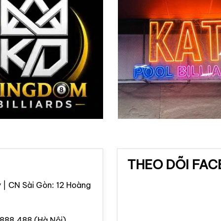
THEO DÕI FA
 | CN Sài Gòn: 12 Hoàng
.888.488 (Hà Nội)