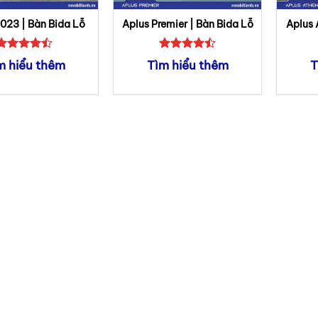
023 | Bàn Bida Lỗ
Aplus Premier | Bàn Bida Lỗ
Aplus 
Được xếp
Được xếp
m hiểu thêm
Tìm hiểu thêm
T
hạng
4.5
hạng
4.5
5 sao
5 sao