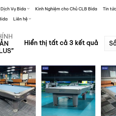
Dịch Vụ Bida
Kinh Nghiệm cho Chủ CLB Bida
Tin tứ
Bida
Liên hệ
HÍNH
Đã
Hiển thị tất cả 3 kết quả
ẢN
LUS”
sắp
xếp
theo
xếp
hạng
trung
bình