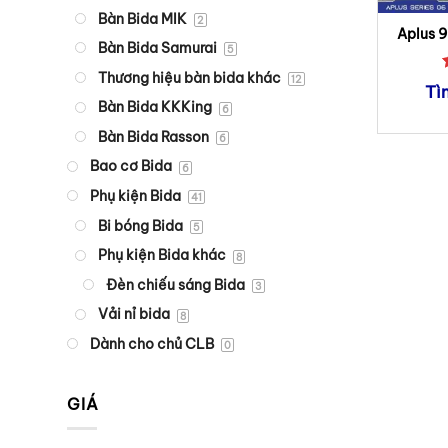
Bàn Bida MIK
2
Aplus 9
Bàn Bida Samurai
5
Thương hiệu bàn bida khác
12
Tì
Bàn Bida KKKing
6
Bàn Bida Rasson
6
Bao cơ Bida
6
Phụ kiện Bida
41
Bi bóng Bida
5
Phụ kiện Bida khác
8
Đèn chiếu sáng Bida
3
Vải nỉ bida
8
Dành cho chủ CLB
0
GIÁ