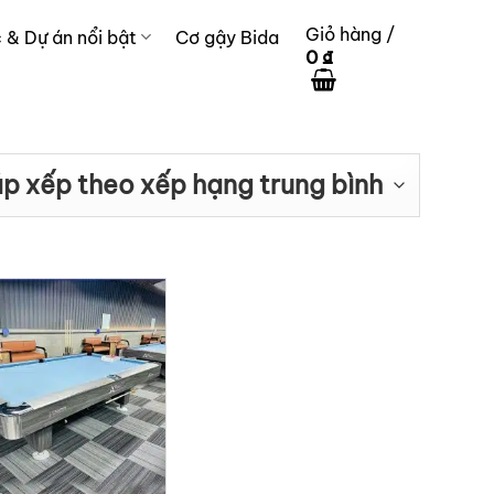
Giỏ hàng /
c & Dự án nổi bật
Cơ gậy Bida
0
₫