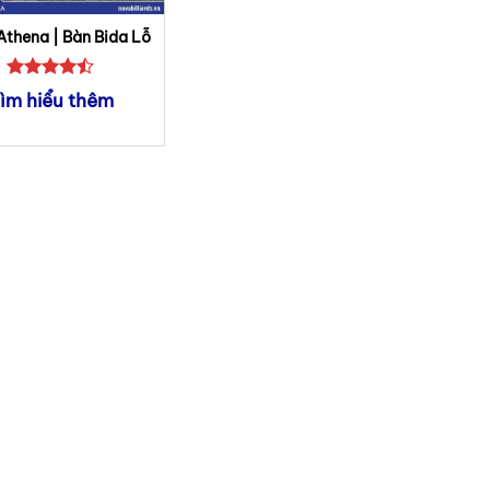
Athena | Bàn Bida Lỗ
Được xếp
ìm hiểu thêm
hạng
4.5
5 sao