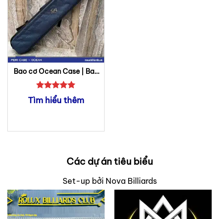
Bao cơ Ocean Case | Bao
cơ Peri
Được xếp
Tìm hiểu thêm
hạng
5
5
sao
Các dự án tiêu biểu
Set-up bởi Nova Billiards