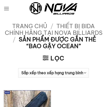
Bỏ
qua
nội
dung
TRANG CHỦ
/
THIẾT BỊ BIDA
CHÍNH HÃNG TẠI NOVA BILLIARDS
/
SẢN PHẨM ĐƯỢC GẮN THẺ
“BAO GẬY OCEAN”
LỌC