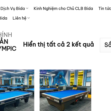
Dịch Vụ Bida
Kinh Nghiệm cho Chủ CLB Bida
Tin tứ
Bida
Liên hệ
HÍNH
ẢN
Đã
Hiển thị tất cả 2 kết quả
YMPIC
sắp
xếp
theo
xếp
hạng
trung
bình