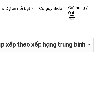
Giỏ hàng /
c & Dự án nổi bật
Cơ gậy Bida
0
₫