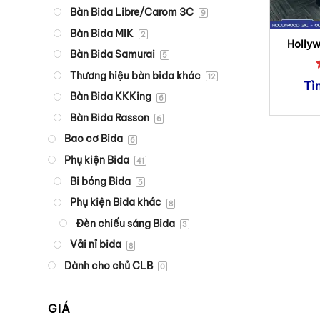
Bàn Bida Libre/Carom 3C
9
Bàn Bida MIK
2
Hollyw
Bàn Bida Samurai
B
5
Thương hiệu bàn bida khác
12
Tì
Bàn Bida KKKing
6
Bàn Bida Rasson
6
Bao cơ Bida
6
Phụ kiện Bida
41
Bi bóng Bida
5
Phụ kiện Bida khác
8
Đèn chiếu sáng Bida
3
Vải nỉ bida
8
Dành cho chủ CLB
0
GIÁ