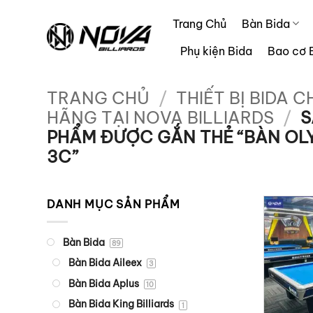
Bỏ
Trang Chủ
Bàn Bida
qua
nội
Phụ kiện Bida
Bao cơ 
dung
TRANG CHỦ
/
THIẾT BỊ BIDA C
HÃNG TẠI NOVA BILLIARDS
/
S
PHẨM ĐƯỢC GẮN THẺ “BÀN OL
3C”
DANH MỤC SẢN PHẨM
Bàn Bida
89
Bàn Bida Aileex
3
Bàn Bida Aplus
10
Bàn Bida King Billiards
1