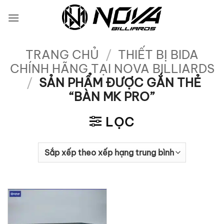
Bỏ
qua
nội
dung
TRANG CHỦ
/
THIẾT BỊ BIDA
CHÍNH HÃNG TẠI NOVA BILLIARDS
/
SẢN PHẨM ĐƯỢC GẮN THẺ
“BÀN MK PRO”
LỌC