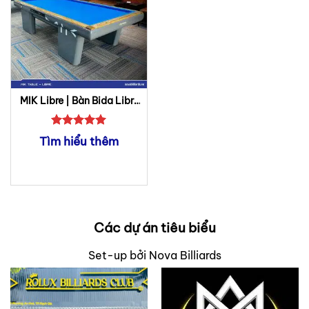
MIK Libre | Bàn Bida Libre
(Phăng)
Được xếp
Tìm hiểu thêm
hạng
5
5
sao
Các dự án tiêu biểu
Set-up bởi Nova Billiards