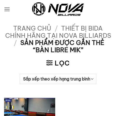
Bỏ
qua
nội
dung
TRANG CHỦ
/
THIẾT BỊ BIDA
CHÍNH HÃNG TẠI NOVA BILLIARDS
/
SẢN PHẨM ĐƯỢC GẮN THẺ
“BÀN LIBRE MIK”
LỌC