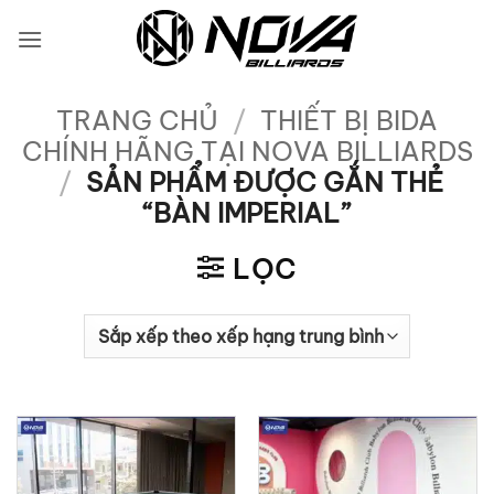
Bỏ
qua
nội
dung
TRANG CHỦ
/
THIẾT BỊ BIDA
CHÍNH HÃNG TẠI NOVA BILLIARDS
/
SẢN PHẨM ĐƯỢC GẮN THẺ
“BÀN IMPERIAL”
LỌC