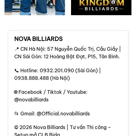
NOVA BILLIARDS
📍 CN Hà Nội: 57 Nguyễn Quốc Trị, Cầu Giấy |
CN Sài Gòn: 12 Hoàng Bật Đạt, P15, Tân Bình.
📞 Hotline: 0932.201.090 (Sài Gòn) |
0938.888.488 (Hà Nội)
🌐 Facebook / Tiktok / Youtube:
@novabilliards
📂 Gmail: @Official.novabilliards
© 2026 Nova Billiards | Tư vấn Thi công –
Setup mở CLB Bida