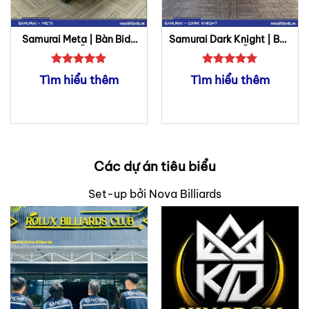
Samurai Meta | Bàn Bida
Samurai Dark Knight | Bàn
Lỗ
Bida Lỗ
Được xếp
Được xếp
Tìm hiểu thêm
Tìm hiểu thêm
hạng
5
5
hạng
5
5
sao
sao
Các dự án tiêu biểu
Set-up bởi Nova Billiards