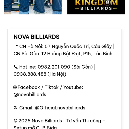
NOVA BILLIARDS
📍 CN Hà Nội: 57 Nguyễn Quốc Trị, Cầu Giấy |
CN Sài Gòn: 12 Hoàng Bật Đạt, P15, Tân Bình.
📞 Hotline: 0932.201.090 (Sài Gòn) |
0938.888.488 (Hà Nội)
🌐 Facebook / Tiktok / Youtube:
@novabilliards
📂 Gmail: @Official.novabilliards
© 2026 Nova Billiards | Tư vấn Thi công –
Setup mở CLB Bida