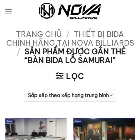
Bỏ
qua
nội
dung
TRANG CHỦ
/
THIẾT BỊ BIDA
CHÍNH HÃNG TẠI NOVA BILLIARDS
/
SẢN PHẨM ĐƯỢC GẮN THẺ
“BÀN BIDA LỖ SAMURAI”
LỌC