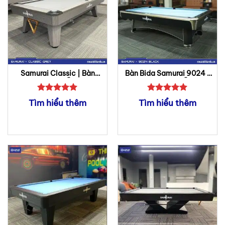
Samurai Classic | Bàn
Bàn Bida Samurai 9024 |
Bida Lỗ
Bàn Bida Lỗ
Được xếp
Được xếp
Tìm hiểu thêm
Tìm hiểu thêm
hạng
5
5
hạng
5
5
sao
sao