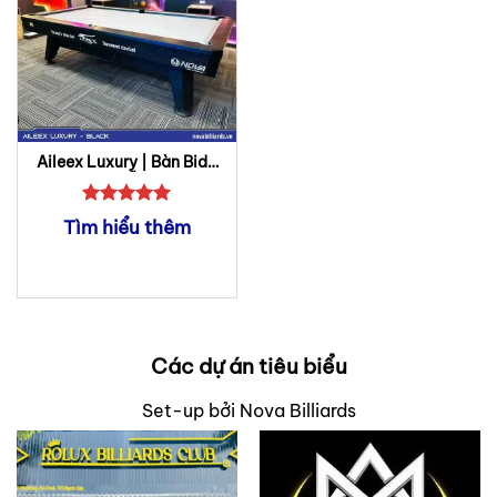
Aileex Luxury | Bàn Bida
Lỗ
Được xếp
Tìm hiểu thêm
hạng
5
5
sao
Các dự án tiêu biểu
Set-up bởi Nova Billiards