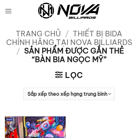
Bỏ
qua
nội
dung
TRANG CHỦ
/
THIẾT BỊ BIDA
CHÍNH HÃNG TẠI NOVA BILLIARDS
/
SẢN PHẨM ĐƯỢC GẮN THẺ
“BÀN BIA NGỌC MỸ”
LỌC