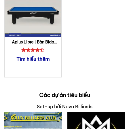
Aplus Libre | Bàn Bida
Libre (Phăng)
Được xếp
Tìm hiểu thêm
hạng
4.5
5 sao
Các dự án tiêu biểu
Set-up bởi Nova Billiards