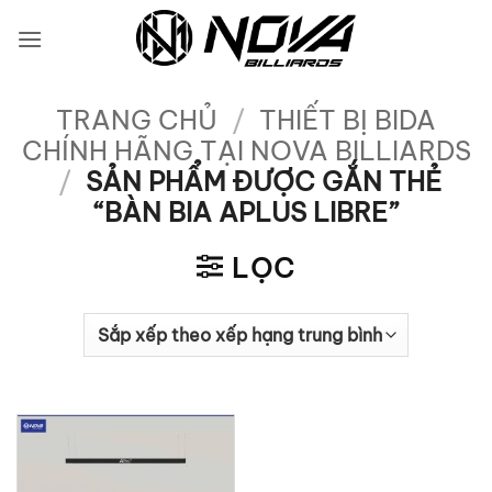
Bỏ
qua
nội
dung
TRANG CHỦ
/
THIẾT BỊ BIDA
CHÍNH HÃNG TẠI NOVA BILLIARDS
/
SẢN PHẨM ĐƯỢC GẮN THẺ
“BÀN BIA APLUS LIBRE”
LỌC