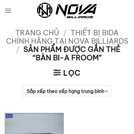
Bỏ
qua
nội
dung
TRANG CHỦ
/
THIẾT BỊ BIDA
CHÍNH HÃNG TẠI NOVA BILLIARDS
/
SẢN PHẨM ĐƯỢC GẮN THẺ
“BÀN BI-A FROOM”
LỌC