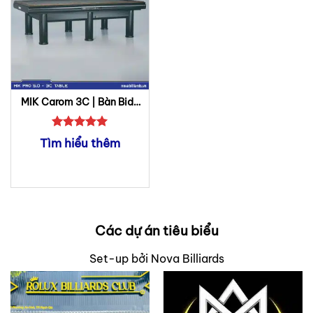
MIK Carom 3C | Bàn Bida
3C
Được xếp
Tìm hiểu thêm
hạng
5
5
sao
Các dự án tiêu biểu
Set-up bởi Nova Billiards