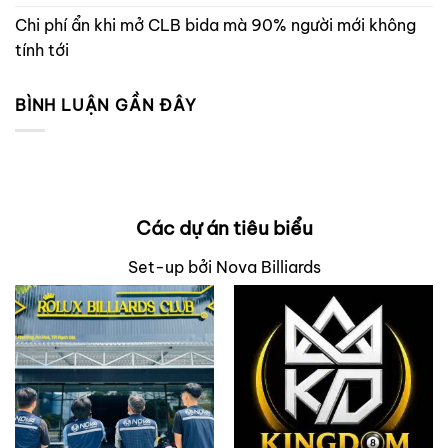
Chi phí ẩn khi mở CLB bida mà 90% người mới không
tính tới
BÌNH LUẬN GẦN ĐÂY
Các dự án tiêu biểu
Set-up bởi Nova Billiards