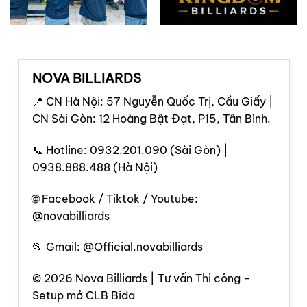
NOVA BILLIARDS
📍 CN Hà Nội: 57 Nguyễn Quốc Trị, Cầu Giấy |
CN Sài Gòn: 12 Hoàng Bật Đạt, P15, Tân Bình.
📞 Hotline: 0932.201.090 (Sài Gòn) |
0938.888.488 (Hà Nội)
🌐 Facebook / Tiktok / Youtube:
@novabilliards
📂 Gmail: @Official.novabilliards
© 2026 Nova Billiards | Tư vấn Thi công –
Setup mở CLB Bida