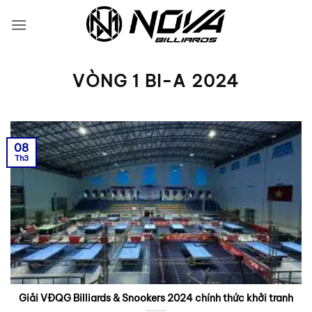
Bỏ
qua
nội
dung
VÒNG 1 BI-A 2024
08
Th3
Giải VĐQG Billiards & Snookers 2024 chính thức khởi tranh