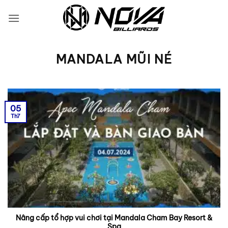
Bỏ
qua
nội
dung
MANDALA MŨI NÉ
05
Th7
Nâng cấp tổ hợp vui chơi tại Mandala Cham Bay Resort &
Spa