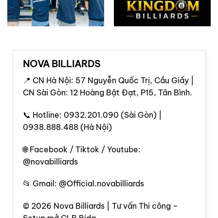
NOVA BILLIARDS
📍 CN Hà Nội: 57 Nguyễn Quốc Trị, Cầu Giấy |
CN Sài Gòn: 12 Hoàng Bật Đạt, P15, Tân Bình.
📞 Hotline: 0932.201.090 (Sài Gòn) |
0938.888.488 (Hà Nội)
🌐 Facebook / Tiktok / Youtube:
@novabilliards
📂 Gmail: @Official.novabilliards
© 2026 Nova Billiards | Tư vấn Thi công –