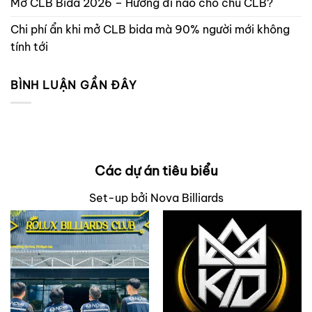
Mở CLB Bida 2026 – Hướng đi nào cho chủ CLB?
Chi phí ẩn khi mở CLB bida mà 90% người mới không
tính tới
BÌNH LUẬN GẦN ĐÂY
Các dự án tiêu biểu
Set-up bởi Nova Billiards